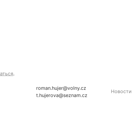
аться
.
roman.hujer@volny.cz
Новости
t.hujerova@seznam.cz
Раздел дл
студенто
Правила
пользова