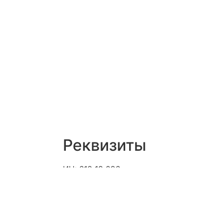
Реквизиты
ИН: 612 19 096
я
ИНН:
Nejsem plátcem DPH
в
Место осуществления
предпринимательской
ния
деятельности: Slévačská