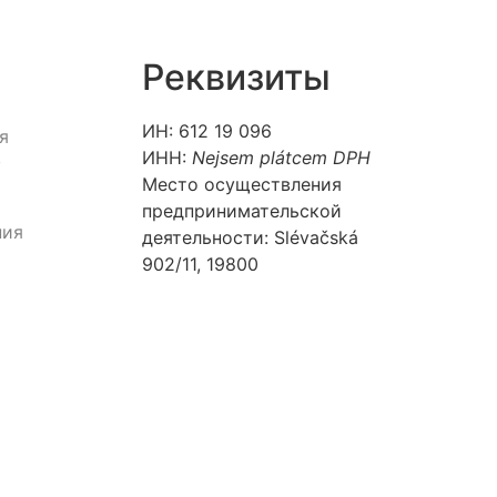
Реквизиты
ИН: 612 19 096
я
ИНН:
Nejsem plátcem DPH
в
Место осуществления
предпринимательской
ния
деятельности: Slévačská
902/11, 19800