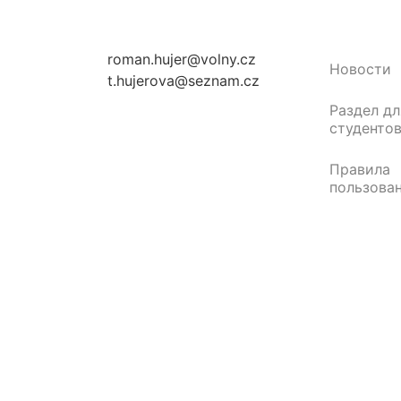
roman.hujer@volny.cz
Новости
t.hujerova@seznam.cz
Раздел дл
студенто
Правила
пользова