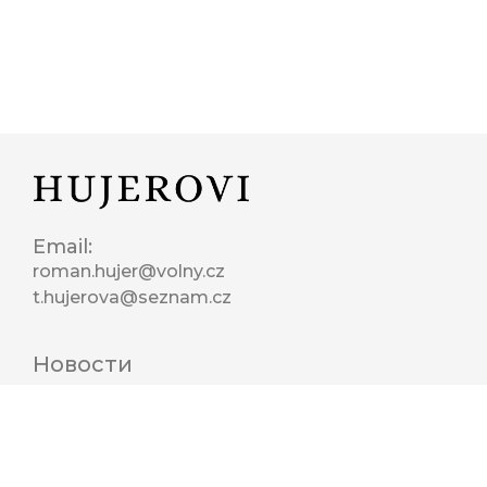
Email:
roman.hujer@volny.cz
t.hujerova@seznam.cz
Новости
Раздел для студентов
Правила пользования
Реквизиты